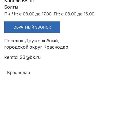
Разрядники
Стяжки
Кабель ВВГнг
+7 (918) 003-93-73
Болты
Пн-Чт: с 08.00 до 17.00, Пт: с 08.00 до 16.00
ОБРАТНЫЙ ЗВОНОК
Посёлок Дружелюбный,
городской округ Краснодар
kemtd_23@bk.ru
Стоимость:
Краснодар
Цена по запросу
ЗАКАЗАТЬ
Напряжение: