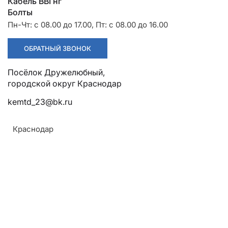
Разрядники
Стяжки
Кабель ВВГнг
+7 (918) 003-93-73
Болты
Пн-Чт: с 08.00 до 17.00, Пт: с 08.00 до 16.00
ОБРАТНЫЙ ЗВОНОК
Посёлок Дружелюбный,
городской округ Краснодар
kemtd_23@bk.ru
Стоимость:
Краснодар
Цена по запросу
ЗАКАЗАТЬ
Напряжение: