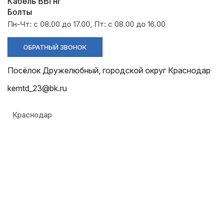
Разрядники
Стяжки
Кабель ВВГнг
+7 (918) 003-93-73
Болты
Пн-Чт: с 08.00 до 17.00, Пт: с 08.00 до 16.00
ОБРАТНЫЙ ЗВОНОК
Посёлок Дружелюбный, городской округ Краснодар
kemtd_23@bk.ru
Краснодар
Стоимость:
Цена по запросу
ЗАКАЗАТЬ
Напряжение: