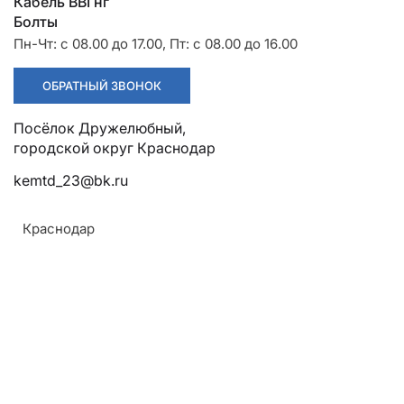
Разрядники
Стяжки
Кабель ВВГнг
+7 (918) 003-93-73
Болты
Пн-Чт: с 08.00 до 17.00, Пт: с 08.00 до 16.00
ОБРАТНЫЙ ЗВОНОК
Посёлок Дружелюбный, городской округ Краснодар
kemtd_23@bk.ru
Краснодар
Стоимость:
Цена по запросу
ЗАКАЗАТЬ