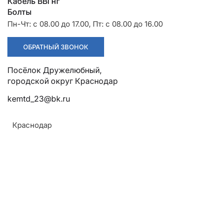
Разрядники
Стяжки
Кабель ВВГнг
+7 (918) 003-93-73
Болты
Пн-Чт: с 08.00 до 17.00, Пт: с 08.00 до 16.00
ОБРАТНЫЙ ЗВОНОК
Посёлок Дружелюбный,
Стоимость:
Цена по запросу
городской округ Краснодар
kemtd_23@bk.ru
ЗАКАЗАТЬ
Краснодар
Температура эксплуатации:
Не более 70 градусов (длительная)
Масса:
9,38 кг в метре
Климатическое исполнение:
УХЛ, категории размещения 1 и 5 по ГОСТ 15150-69