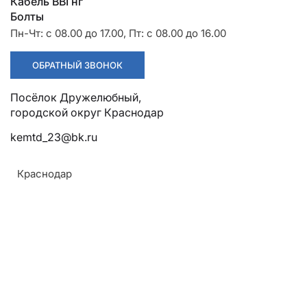
Разрядники
Стяжки
Кабель ВВГнг
+7 (918) 003-93-73
Болты
Пн-Чт: с 08.00 до 17.00, Пт: с 08.00 до 16.00
ОБРАТНЫЙ ЗВОНОК
Посёлок Дружелюбный,
Стоимость:
Цена по запросу
городской округ Краснодар
kemtd_23@bk.ru
ЗАКАЗАТЬ
Краснодар
Напряжение:
1кВ при частоте 50Гц (рабочее)
Допустимый ток короткого замыкания:
4,95 кА
Температура:
Армавир
От -50оС до +50оС