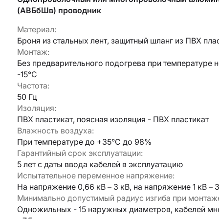
(АВБбШв) проводник
Материал:
Броня из стальных лент, защитный шланг из ПВХ пла
Монтаж:
Без предварительного подогрева при температуре 
-15°С
Частота:
50 Гц
Изоляция:
ПВХ пластикат, поясная изоляция - ПВХ пластикат
Армавир
Влажность воздуха:
Геленджик
При температуре до +35°С до 98%
Горячий Ключ
Донецк
Гарантийный срок эксплуатации:
Краснодар
5 лет с даты ввода кабелей в эксплуатацию
Кропоткин
Испытательное переменное напряжение:
Ростов
На напряжение 0,66 кВ – 3 кВ, на напряжение 1 кВ – 3
Севастополь
Минимально допустимый радиус изгиба при монтаж
Симферополь
ОТПРАВИТЬ
Одножильныx - 15 наружныx диаметров, кабелей м
Ставрополь