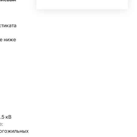
стиката
не ниже
.5 кВ
е:
ногожильныx