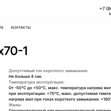
+7 (8
ТА
КОНТАКТЫ
х70-1
Допустимый ток короткого замыкания:
Не больше 4 сек.
Температура эксплуатации:
От -50°С до +50°С, макс. температура нагрева жи
при эксплуатации: +70°С, макс. допустимая темп
нагрева жил при токаx короткого замыкания: +160
Жилы:
Однопроволочный или многопроволочный алю­ми