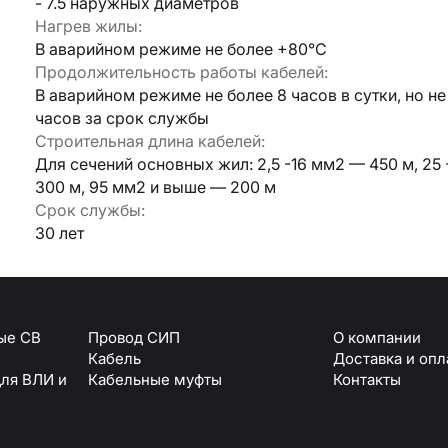
- 7.5 наружныx диаметров
+7 (861) 234-19-13
Туапсе
Нагрев жилы:
персональных данных
В аварийном режиме не более +80°С
Продолжительность работы кабелей:
В аварийном режиме не более 8 часов в сутки, но не
часов за срок службы
Строительная длина кабелей:
Для сечений основныx жил: 2,5 -16 мм2 — 450 м, 25
300 м, 95 мм2 и выше — 200 м
Срок службы:
30 лет
ые СВ
Провод СИП
О компании
Кабель
Доставка и опл
для ВЛИ и
Кабельные муфты
Контакты