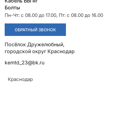
Разрядники
Стяжки
Кабель ВВГнг
+7 (918) 003-93-73
Болты
Пн-Чт: с 08.00 до 17.00, Пт: с 08.00 до 16.00
ОБРАТНЫЙ ЗВОНОК
Посёлок Дружелюбный, городской округ Краснодар
Стоимость:
Цена по запросу
kemtd_23@bk.ru
ЗАКАЗАТЬ
Краснодар
Монтаж:
Не ниже 0°С
Температура:
Макс. рабочая при перегрузке 105°С, макс. рабочая
80°С
Влажность воздуха: