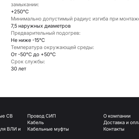
+250°С
Минимально допустимый радиус изгиба при монтаже:
Армавир
7,5 наружных диаметров
Геленджик
Предварительный подогрев:
Горячий Ключ
Донецк
Не ниже -15°С
Краснодар
Температура окружающей среды:
Кропоткин
От -50°С до +50°С
Ростов
Срок службы:
Севастополь
30 лет
Симферополь
ОТПРАВИТЬ
Ставрополь
+7 (861) 234-19-13
Туапсе
персональных данных
е СВ
Провод СИП
О компании
Кабель
Доставка и опла
ля ВЛИ и ВЛЗ
Кабельные муфты
Контакты