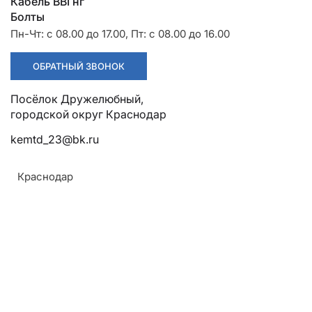
Разрядники
Стяжки
Кабель ВВГнг
+7 (918) 003-93-73
Болты
Пн-Чт: с 08.00 до 17.00, Пт: с 08.00 до 16.00
ОБРАТНЫЙ ЗВОНОК
Посёлок Дружелюбный,
Стоимость:
Цена по запросу
городской округ Краснодар
kemtd_23@bk.ru
ЗАКАЗАТЬ
Краснодар
Напряжение:
10 кВ (рабочее)
Относительная влажность:
До 98% (при температуре до +35°С)
Температура максимально допустимая:
(Жил) + 90 °С, в аварийном режиме +130°С