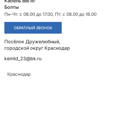
Разрядники
Стяжки
Кабель ВВГнг
+7 (918) 003-93-73
Болты
Пн-Чт: с 08.00 до 17.00, Пт: с 08.00 до 16.00
ОБРАТНЫЙ ЗВОНОК
Посёлок Дружелюбный,
Стоимость:
Цена по запросу
городской округ Краснодар
kemtd_23@bk.ru
ЗАКАЗАТЬ
Краснодар
Жилы:
Круглая многопроволочная уплотнённая
токопроводящая из алюминия сечением от 50 до
800 кв.мм.
Монтаж:
Прокладываются на трассах без ограничения