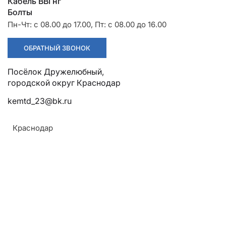
Разрядники
Стяжки
Кабель ВВГнг
+7 (918) 003-93-73
Болты
Пн-Чт: с 08.00 до 17.00, Пт: с 08.00 до 16.00
ОБРАТНЫЙ ЗВОНОК
Посёлок Дружелюбный,
Стоимость:
Цена по запросу
городской округ Краснодар
kemtd_23@bk.ru
ЗАКАЗАТЬ
Краснодар
Жилы:
Круглая многопроволочная уплотнённая
токопроводящая из алюминия сечением от 50 до
800 кв.мм.
Монтаж:
Прокладываются на трассах без ограничения