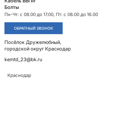
Разрядники
Стяжки
Кабель ВВГнг
+7 (918) 003-93-73
Болты
Пн-Чт: с 08.00 до 17.00, Пт: с 08.00 до 16.00
ОБРАТНЫЙ ЗВОНОК
Посёлок Дружелюбный,
Стоимость:
Цена по запросу
городской округ Краснодар
kemtd_23@bk.ru
ЗАКАЗАТЬ
Краснодар
Жилы:
Круглая многопроволочная уплотнённая
токопроводящая из алюминия сечением от 50 до
800 кв.мм.
Монтаж:
Прокладываются на трассах без ограничения